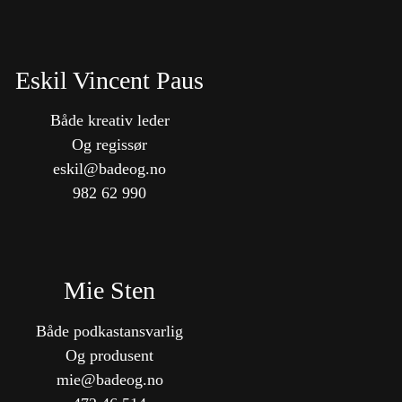
Eskil Vincent Paus
Både kreativ leder
Og regissør
eskil@badeog.no
982 62 990
Mie Sten
Både podkastansvarlig
Og produsent
mie@badeog.no