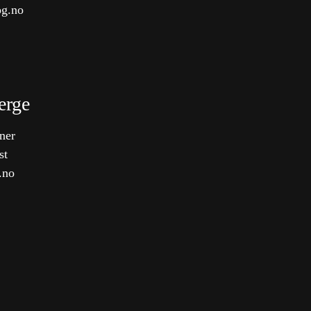
g.no
erge
ner
st
.no