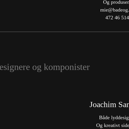
Og produsen
mie@badeog
472 46 514
esignere og komponister
Joachim Sa
Både lyddesig
Og kreativt sid