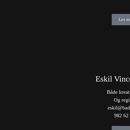
Les m
Eskil Vinc
Både kreat
Og regi
eskil@bad
982 62