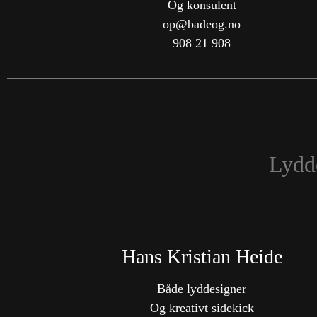
Og konsulent
op@badeog.no
908 21 908
Lydd
Hans Kristian Heide
Både lyddesigner
Og kreativt sidekick