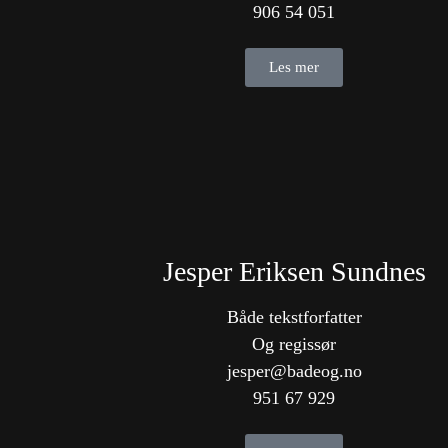
906 54 051
Les mer
Jesper Eriksen Sundnes
Både tekstforfatter
Og regissør
jesper@badeog.no
951 67 929