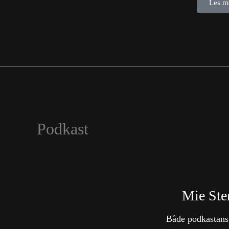
Les m
Podkast
Mie Ste
Både podkastans