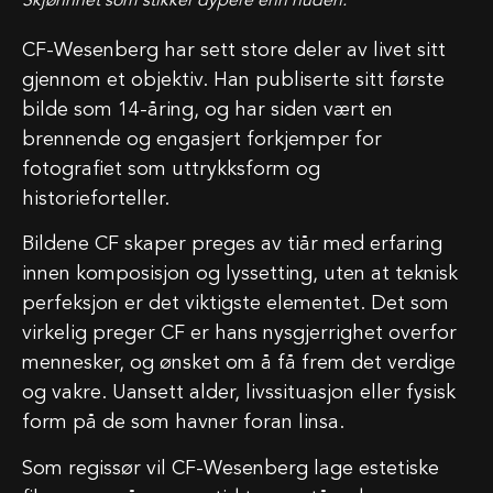
Skjønnhet som stikker dypere enn huden.
CF-Wesenberg har sett store deler av livet sitt
gjennom et objektiv. Han publiserte sitt første
bilde som 14-åring, og har siden vært en
brennende og engasjert forkjemper for
fotografiet som uttrykksform og
historieforteller.
Bildene CF skaper preges av tiår med erfaring
innen komposisjon og lyssetting, uten at teknisk
perfeksjon er det viktigste elementet. Det som
virkelig preger CF er hans nysgjerrighet overfor
mennesker, og ønsket om å få frem det verdige
og vakre. Uansett alder, livssituasjon eller fysisk
form på de som havner foran linsa.
Som regissør vil CF-Wesenberg lage estetiske